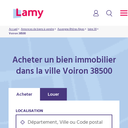
Accueil
•
Annonces de biens à vendre
•
Auvergne-Rhône-Alpes
•
Isère 38
•
Voiron 38500
Acheter un bien immobilier
dans la ville Voiron 38500
Acheter
Louer
LOCALISATION