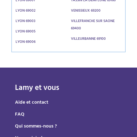
LYON 69001
TASSIN LA DEMI LUNE 69160
LYON 69002
VENISSIEUX 69200
LYON 69003
VILLEFRANCHE SUR SAONE
69400
LYON 69005
VILLEURBANNE 69100
LYON 69006
Lamy et vous
Aide et contact
FAQ
Qui sommes-nous ?