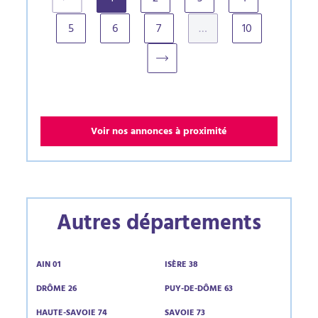
(current)
5
6
7
…
10
Voir nos annonces à proximité
Autres départements
AIN 01
ISÈRE 38
DRÔME 26
PUY-DE-DÔME 63
HAUTE-SAVOIE 74
SAVOIE 73