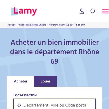
Accueil
•
Annonces de biens à vendre
•
Auvergne-Rhône-Alpes
•
Rhône 69
Acheter un bien immobilier
dans le département Rhône
69
Acheter
Louer
LOCALISATION