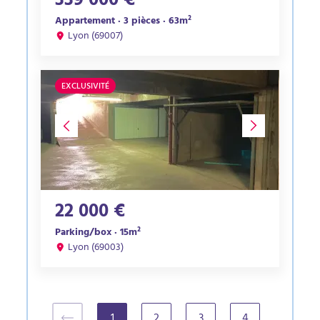
339 000 €
Appartement · 3 pièces · 63m²
Lyon (69007)
EXCLUSIVITÉ
22 000 €
Parking/box · 15m²
Lyon (69003)
1
2
3
4