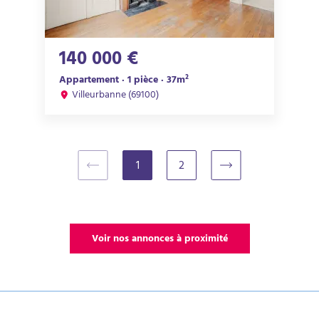
140 000 €
Appartement · 1 pièce · 37m²
Villeurbanne (69100)
1
2
(current)
Voir nos annonces à proximité