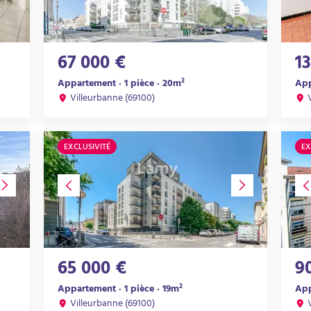
67 000 €
1
Appartement · 1 pièce · 20m²
App
Villeurbanne (69100)
EXCLUSIVITÉ
EX
65 000 €
9
Appartement · 1 pièce · 19m²
App
Villeurbanne (69100)