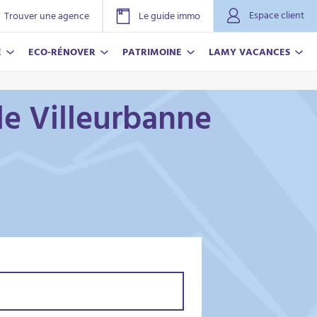
Espace client
Trouver une agence
Le guide immo
E
ECO-RÉNOVER
PATRIMOINE
LAMY VACANCES
le Villeurbanne
NOVER
ACANCES
r plus
r plus