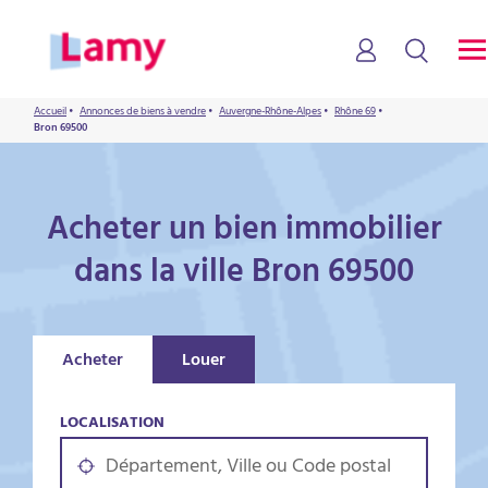
Accueil
•
Annonces de biens à vendre
•
Auvergne-Rhône-Alpes
•
Rhône 69
•
Bron 69500
Acheter un bien immobilier
dans la ville Bron 69500
Acheter
Louer
LOCALISATION