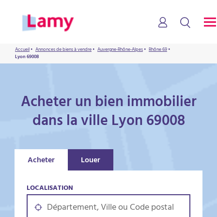
Accueil
•
Annonces de biens à vendre
•
Auvergne-Rhône-Alpes
•
Rhône 69
•
Lyon 69008
Acheter un bien immobilier
dans la ville Lyon 69008
Acheter
Louer
LOCALISATION