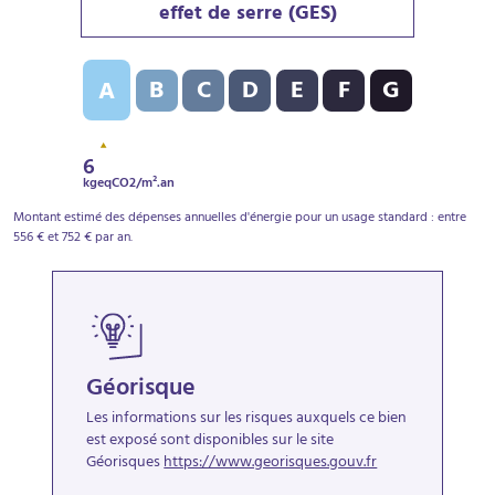
effet de serre (GES)
Indice d’émission de gaz à effet de serre (GES) : A - 6
B
C
D
E
F
G
A
6
kgeqCO2/m².an
Montant estimé des dépenses annuelles d'énergie pour un usage standard : entre
556 € et 752 € par an.
Géorisque
Les informations sur les risques auxquels ce bien
est exposé sont disponibles sur le site
Géorisques
https://www.georisques.gouv.fr