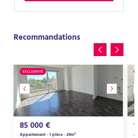
Recommandations
EXCLUSIVITÉ
85 000 €
1
Appartement · 1 pièce · 29m²
Ap