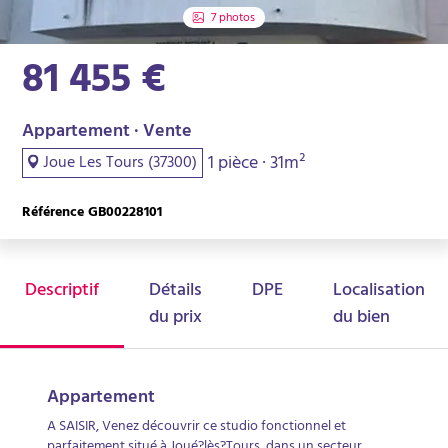
7 photos
81 455 €
Appartement · Vente
1 pièce · 31m²
Joue Les Tours (37300)
Référence GB00228101
Descriptif
Détails
DPE
Localisation
du prix
du bien
Appartement
A SAISIR, Venez découvrir ce studio fonctionnel et
parfaitement situé à Joué?lès?Tours, dans un secteur