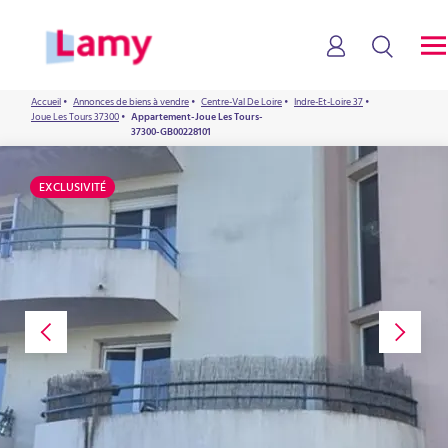
Accueil
•
Annonces de biens à vendre
•
Centre-Val De Loire
•
Indre-Et-Loire 37
•
Joue Les Tours 37300
•
Appartement-Joue Les Tours-
37300-GB00228101
EXCLUSIVITÉ