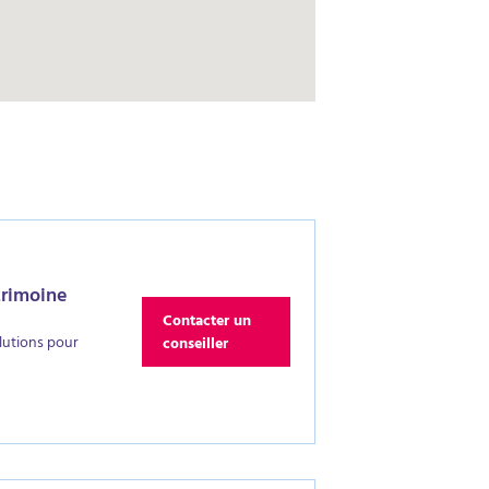
trimoine
Contacter un
lutions pour
conseiller