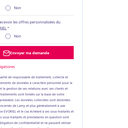
Non
recevoir les offres personnalisées du
RIEL
*
Non
Envoyer ma demande
igatoires
alité de responsable de traitement, collecte et
aitements de données à caractère personnel pour la
t la gestion de ses relations avec ses clients et
 traitements sont fondés sur la base de votre
réalable. Les données collectées sont destinées
oncernés de Lamy et plus généralement à une
e EVORIEL et le cas échéant à ses sous-traitants et
es sous-traitants et prestataires en question sont
ligation de confidentialité et ne peuvent utiliser