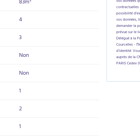
83m²
vos données qu
contractuelles 
possibilité d’e
4
vos données, l
demander la por
prévue sur le l
3
Délégué à la P
Courcelles - 7
d’identité. Vo
Non
auprès de la C
PARIS Cedex 0
Non
1
2
1