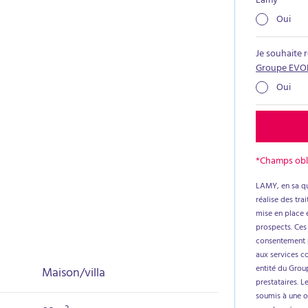
Lamy
*
Oui
Je souhaite 
Groupe EVO
Oui
*Champs obl
LAMY, en sa qu
réalise des tr
mise en place e
prospects. Ces
consentement p
aux services c
entité du Group
Maison/villa
prestataires. L
soumis à une ob