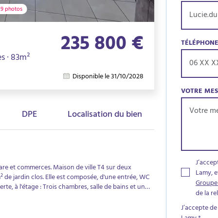
9 photos
235 800 €
TÉLÉPHON
es · 83m²
Disponible le 31/10/2028
VOTRE ME
DPE
Localisation du bien
J’accep
are et commerces. Maison de ville T4 sur deux
Lamy, e
² de jardin clos. Elle est composée, d'une entrée, WC
Groupe
te, à l'étage : Trois chambres, salle de bains et un
de la r
din clos et un garage attenant de 16m² avec grenier,
2028.
J’accepte de