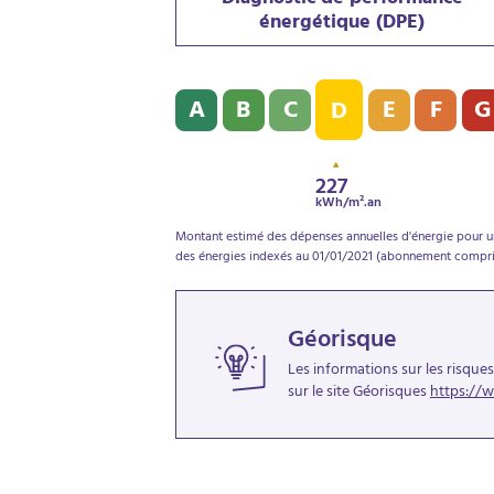
Diagnostic de performance
énergétique (DPE)
Diagnostic de performance énergétique (
A
B
C
E
F
G
D
227
kWh/m².an
Montant estimé des dépenses annuelles d'énergie pour un 
des énergies indexés au 01/01/2021 (abonnement compri
Géorisque
Les informations sur les risque
sur le site Géorisques
https://w