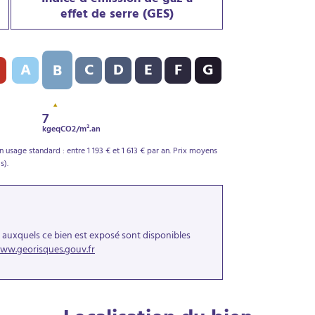
Indice d’émission de gaz à
effet de serre (GES)
DPE) : D - 227 kWh/m².an
Indice d’émission de gaz à effet de serre (GES) : B - 7 kgeqCO2
A
C
D
E
F
G
B
7
kgeqCO2/m².an
usage standard : entre 1 193 € et 1 613 € par an. Prix moyens
s).
s auxquels ce bien est exposé sont disponibles
ww.georisques.gouv.fr