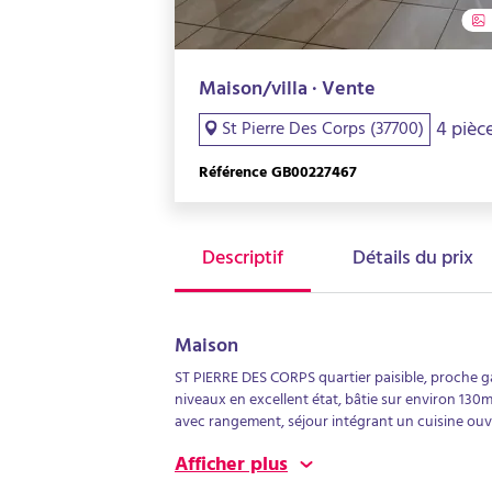
Maison/villa · Vente
4 pièc
St Pierre Des Corps (37700)
Référence GB00227467
Descriptif
Détails du prix
Maison
ST PIERRE DES CORPS quartier paisible, proche g
niveaux en excellent état, bâtie sur environ 130m
avec rangement, séjour intégrant un cuisine ouver
second WC. La jouissance exclusive d'un beau jar
Afficher plus
Vendu occupée- locataire en place jusqu'en oct 