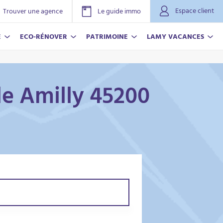
Espace client
Trouver une agence
Le guide immo
E
ECO-RÉNOVER
PATRIMOINE
LAMY VACANCES
le Amilly 45200
NOVER
ACANCES
r plus
r plus