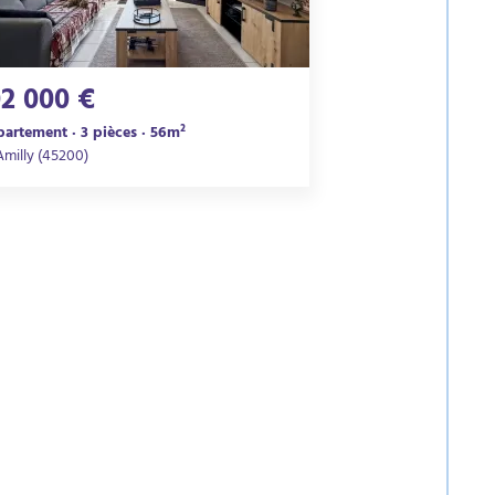
02 000 €
artement · 3 pièces · 56m²
Amilly (45200)