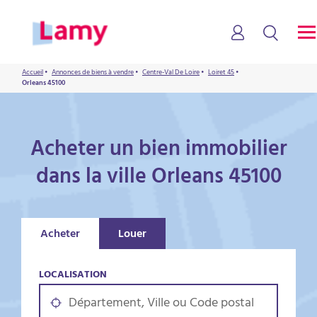
Accueil
•
Annonces de biens à vendre
•
Centre-Val De Loire
•
Loiret 45
•
Orleans 45100
Acheter un bien immobilier
dans la ville Orleans 45100
Acheter
Louer
LOCALISATION