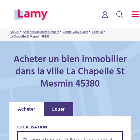
Accueil
•
Annonces de biens à vendre
•
Centre-Val De Loire
•
Loiret 45
•
La Chapelle St Mesmin 45380
Acheter un bien immobilier
dans la ville La Chapelle St
Mesmin 45380
Acheter
Louer
LOCALISATION