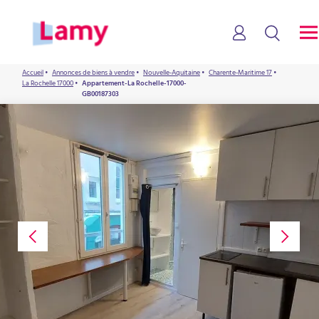
Accueil
•
Annonces de biens à vendre
•
Nouvelle-Aquitaine
•
Charente-Maritime 17
•
La Rochelle 17000
•
Appartement-La Rochelle-17000-
GB00187303