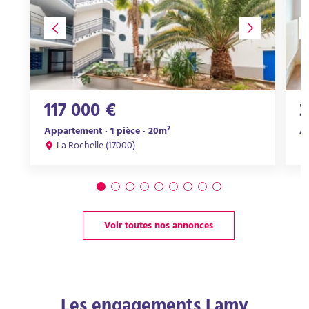
117 000 €
2
Appartement · 1 pièce · 20m²
Ap
La Rochelle (17000)
Voir toutes nos annonces
Les engagements Lamy