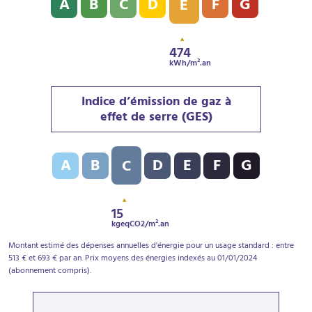
A
B
C
D
F
G
E
474
kWh/m².an
Indice d’émission de gaz à
effet de serre (GES)
Indice d’émission de gaz à effet de serre (GES) : C - 1
A
B
D
E
F
G
C
15
kgeqCO2/m².an
Montant estimé des dépenses annuelles d'énergie pour un usage standard : entre
513 € et 693 € par an. Prix moyens des énergies indexés au 01/01/2024
(abonnement compris).