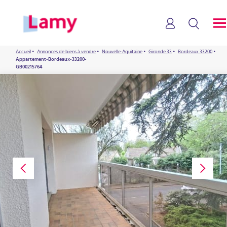
Accueil
•
Annonces de biens à vendre
•
Nouvelle-Aquitaine
•
Gironde 33
•
Bordeaux 33200
•
Appartement-Bordeaux-33200-
GB00215764