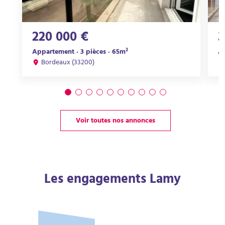
220 000 €
3
Appartement · 3 pièces · 65m²
Ap
Bordeaux (33200)
Voir toutes nos annonces
Les engagements Lamy