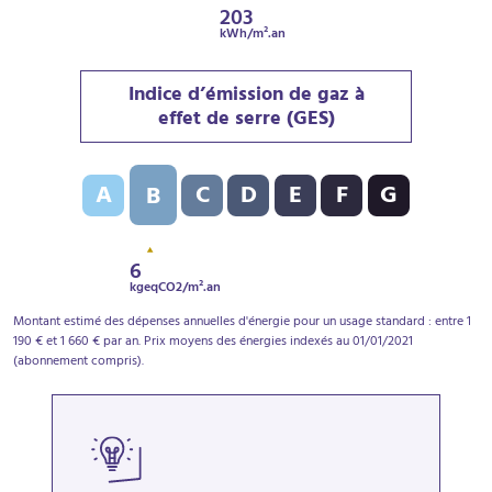
203
kWh/m².an
Indice d’émission de gaz à
effet de serre (GES)
Indice d’émission de gaz à effet de serre (GES) : B - 6
A
C
D
E
F
G
B
6
kgeqCO2/m².an
Montant estimé des dépenses annuelles d'énergie pour un usage standard : entre 1
190 € et 1 660 € par an. Prix moyens des énergies indexés au 01/01/2021
(abonnement compris).