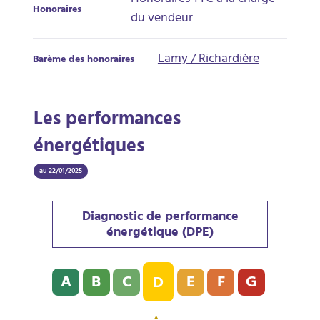
Honoraires TTC à la charge
Honoraires
du vendeur
Lamy / Richardière
Barème des honoraires
Les performances
énergétiques
au 22/01/2025
Diagnostic de performance
énergétique (DPE)
Diagnostic de performance énergétique (DPE) : D - 2
A
B
C
E
F
G
D