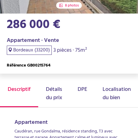
8 photos
286 000 €
Appartement · Vente
3 pièces · 75m²
Bordeaux (33200)
Référence GB00215764
Descriptif
Détails
DPE
Localisation
du prix
du bien
Appartement
Caudéran, rue Gondalma, résidence standing, T3 avec
terrasse et garage. Appartement calme et lumineux avec