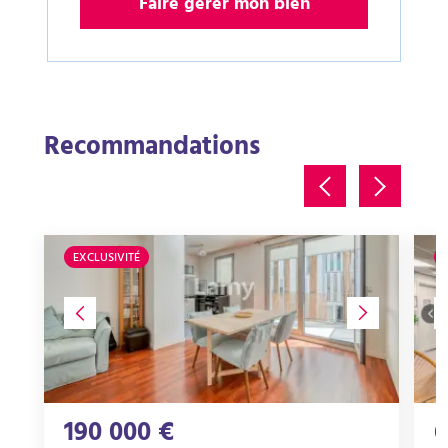
Faire gérer mon bien
Recommandations
EXCLUSIVITÉ
190 000 €
6