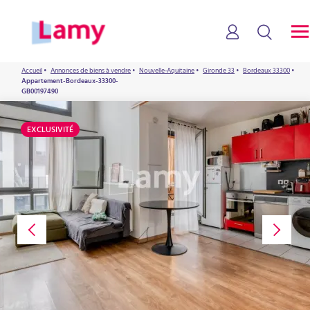
Accueil
•
Annonces de biens à vendre
•
Nouvelle-Aquitaine
•
Gironde 33
•
Bordeaux 33300
•
Appartement-Bordeaux-33300-
GB00197490
EXCLUSIVITÉ