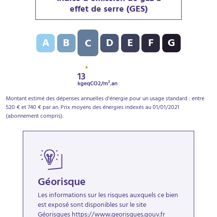
effet de serre (GES)
Indice d’émission de gaz à effet de serre (GES) : C - 1
A
B
D
E
F
G
C
13
kgeqCO2/m².an
Montant estimé des dépenses annuelles d'énergie pour un usage standard : entre
520 € et 740 € par an. Prix moyens des énergies indexés au 01/01/2021
(abonnement compris).
Géorisque
Les informations sur les risques auxquels ce bien
est exposé sont disponibles sur le site
Géorisques
https://www.georisques.gouv.fr