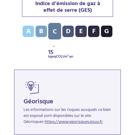
Indice d’émission de gaz à
effet de serre (GES)
Indice d’émission de gaz à effet de serre (GES) : C - 1
A
B
D
E
F
G
C
15
kgeqCO2/m².an
Géorisque
Les informations sur les risques auxquels ce bien
est exposé sont disponibles sur le site
Géorisques
https://www.georisques.gouv.fr