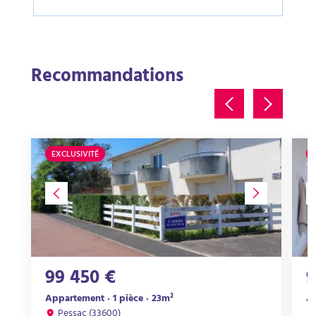
Recommandations
EXCLUSIVITÉ
99 450 €
9
Appartement · 1 pièce · 23m²
Ap
Pessac (33600)