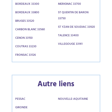
BORDEAUX 33300
MERIGNAC 33700
BORDEAUX 33800
ST QUENTIN DE BARON
33750
BRUGES 33520
ST YZAN DE SOUDIAC 33920
CARBON BLANC 33560
TALENCE 33400
CENON 33150
VILLEGOUGE 33141
COUTRAS 33230
FRONSAC 33126
Autre liens
PESSAC
NOUVELLE-AQUITAINE
GIRONDE