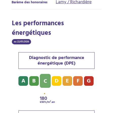
Lamy / Richardière
Barème des honoraires
Les performances
énergétiques
au 22/01/2026
Diagnostic de performance
énergétique (DPE)
Diagnostic de performance énergétique (DPE) : C - 1
A
B
D
E
F
G
C
180
kWh/m².an