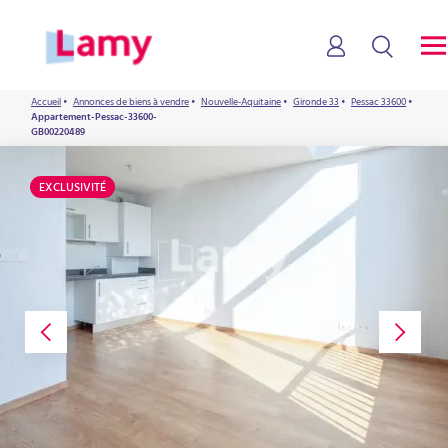
Accueil
•
Annonces de biens à vendre
•
Nouvelle-Aquitaine
•
Gironde 33
•
Pessac 33600
•
Appartement-Pessac-33600-
GB00220489
EXCLUSIVITÉ