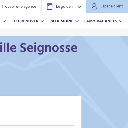
Espace client
Trouver une agence
Le guide immo
E
ECO-RÉNOVER
PATRIMOINE
LAMY VACANCES
ille Seignosse
NOVER
ACANCES
r plus
r plus