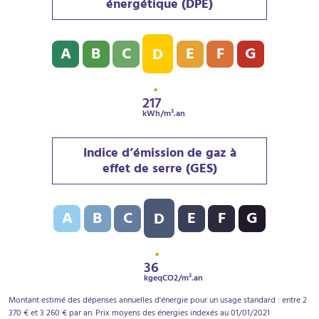
énergétique (DPE)
Diagnostic de performance énergétique (DPE) : D - 21
A
B
C
E
F
G
D
217
kWh/m².an
Indice d’émission de gaz à
effet de serre (GES)
Indice d’émission de gaz à effet de serre (GES) : D - 
A
B
C
E
F
G
D
36
kgeqCO2/m².an
Montant estimé des dépenses annuelles d'énergie pour un usage standard : entre 2
370 € et 3 260 € par an. Prix moyens des énergies indexés au 01/01/2021