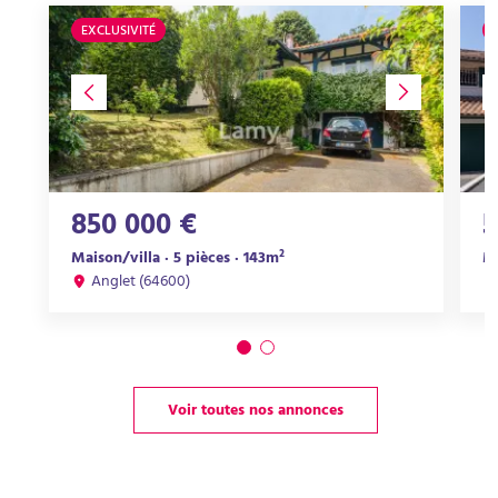
EXCLUSIVITÉ
850 000 €
5
Maison/villa · 5 pièces · 143m²
Ma
Anglet (64600)
Voir toutes nos annonces