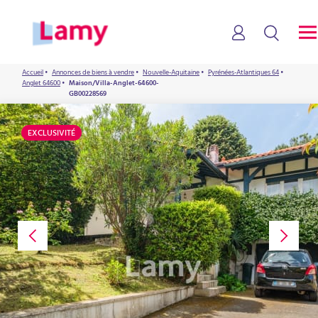
Accueil
•
Annonces de biens à vendre
•
Nouvelle-Aquitaine
•
Pyrénées-Atlantiques 64
•
Anglet 64600
•
Maison/Villa-Anglet-64600-
GB00228569
EXCLUSIVITÉ