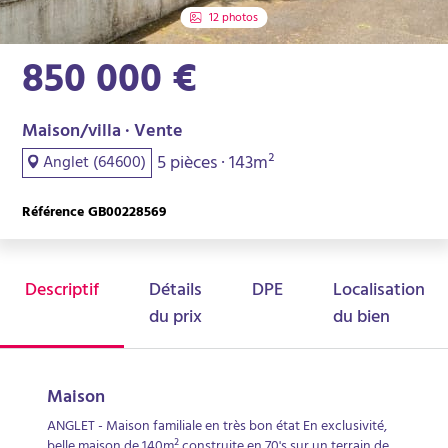
12 photos
850 000 €
Maison/villa · Vente
5 pièces · 143m²
Anglet (64600)
Référence GB00228569
Descriptif
Détails
DPE
Localisation
du prix
du bien
Maison
ANGLET - Maison familiale en très bon état En exclusivité,
belle maison de 140m² construite en 70's sur un terrain de