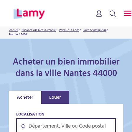
Accueil
•
Annonces de biens à vendre
•
Pays De La Loire
•
Loire-Atlantique 44
•
Nantes 44000
Acheter un bien immobilier
dans la ville Nantes 44000
Acheter
Louer
LOCALISATION