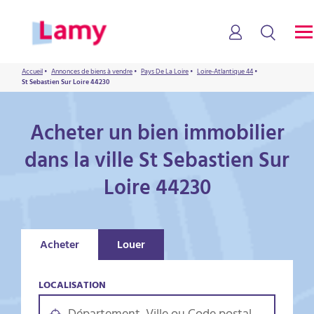
Accueil
•
Annonces de biens à vendre
•
Pays De La Loire
•
Loire-Atlantique 44
•
St Sebastien Sur Loire 44230
Acheter un bien immobilier
dans la ville St Sebastien Sur
Loire 44230
Acheter
Louer
LOCALISATION