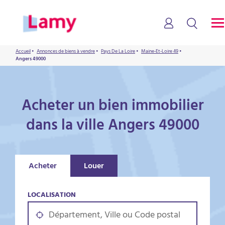
Accueil
•
Annonces de biens à vendre
•
Pays De La Loire
•
Maine-Et-Loire 49
•
Angers 49000
Acheter un bien immobilier
dans la ville Angers 49000
Acheter
Louer
LOCALISATION