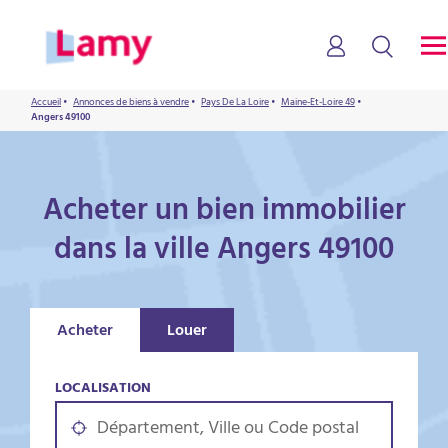
Accueil
•
Annonces de biens à vendre
•
Pays De La Loire
•
Maine-Et-Loire 49
•
Angers 49100
Acheter un bien immobilier
dans la ville Angers 49100
Acheter
Louer
LOCALISATION