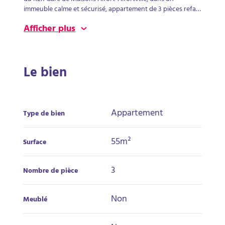
immeuble calme et sécurisé, appartement de 3 pièces refait
à neuf en RDC comprenant une entrée, une cuisine
Afficher plus
aménagée, un séjour, 2 chambres, une salle de bains et un
wc. Chauffage et eau chaude individuels électriques.
Appartement comprenant une cave. Disponible de suite.
Le bien
Appartement
Type de bien
55m²
Surface
3
Nombre de pièce
Non
Meublé