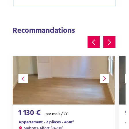
Recommandations
1 130 €
9
par mois / CC
Appartement · 2 pièces · 46m²
Ap
Maisons-Alfort (94700)