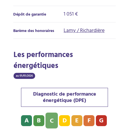
1 051 €
Dépôt de garantie
Lamy / Richardière
Barème des honoraires
Les performances
énergétiques
au 01/01/2026
Diagnostic de performance
énergétique (DPE)
Diagnostic de performance énergétique (DPE) : C - 17
A
B
D
E
F
G
C