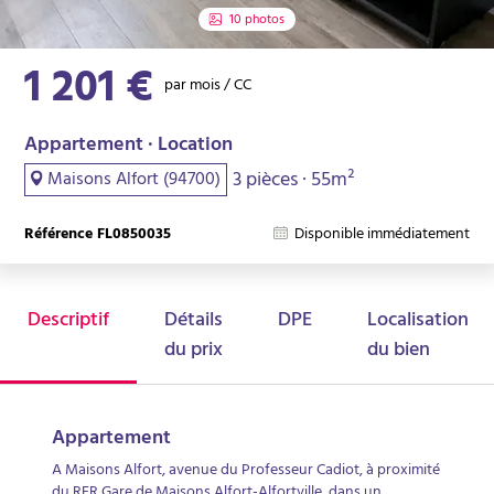
10 photos
1 201 €
par mois / CC
Appartement · Location
3 pièces · 55m²
Maisons Alfort (94700)
Référence FL0850035
Disponible immédiatement
Descriptif
Détails
DPE
Localisation
du prix
du bien
Appartement
A Maisons Alfort, avenue du Professeur Cadiot, à proximité
du RER Gare de Maisons Alfort-Alfortville, dans un