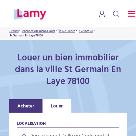
Accueil
•
Annonces de biens à louer
•
Île-De-France
•
Yvelines 78
•
St Germain En Laye 78100
Louer un bien immobilier
dans la ville St Germain En
Laye 78100
Acheter
Louer
LOCALISATION