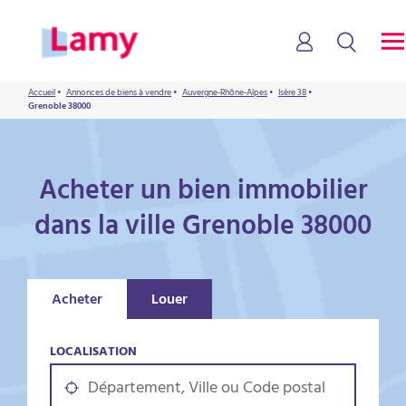
Accueil
•
Annonces de biens à vendre
•
Auvergne-Rhône-Alpes
•
Isère 38
•
Grenoble 38000
Acheter un bien immobilier
dans la ville Grenoble 38000
Acheter
Louer
LOCALISATION