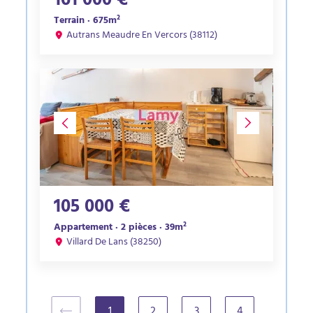
161 000 €
Terrain · 675m²
Autrans Meaudre En Vercors (38112)
105 000 €
Appartement · 2 pièces · 39m²
Villard De Lans (38250)
1
2
3
4