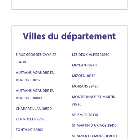
Villes du département
5 RUE GEORGES CAYRIER
LES DEUX ALPES 38860
38400
MEYLAN 38240
AUTRANS MEAUDRE EN
MIZOEN 38142
VERCORS 38112
MOIRANS 38430
AUTRANS MEAUDRE EN
MONTBONNOT ST MARTIN
VERCORS 38880
38330
CHAPAREILLAN 38530
ST ISMIER 38330
ECHIROLLES 38130
ST MARTIN D URIAGE 38410
FONTAINE 38600
ST NIZIER DU MOUCHEROTTE