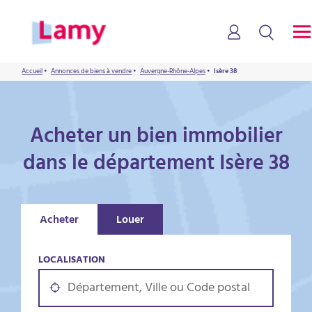
Accueil
•
Annonces de biens à vendre
•
Auvergne-Rhône-Alpes
•
Isère 38
Acheter un bien immobilier
dans le département Isère 38
Acheter
Louer
LOCALISATION