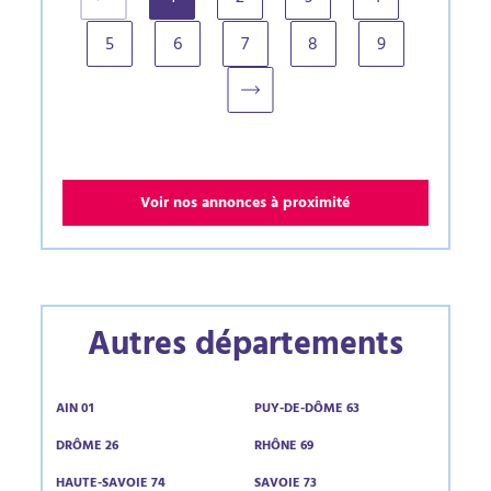
(current)
5
6
7
8
9
Voir nos annonces à proximité
Autres départements
AIN 01
PUY-DE-DÔME 63
DRÔME 26
RHÔNE 69
HAUTE-SAVOIE 74
SAVOIE 73