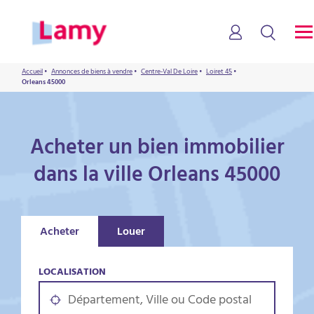
Accueil
•
Annonces de biens à vendre
•
Centre-Val De Loire
•
Loiret 45
•
Orleans 45000
Acheter un bien immobilier
dans la ville Orleans 45000
Acheter
Louer
LOCALISATION