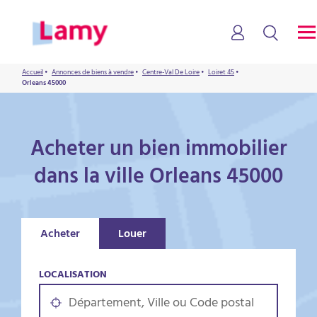
Accueil
•
Annonces de biens à vendre
•
Centre-Val De Loire
•
Loiret 45
•
Orleans 45000
Acheter un bien immobilier
dans la ville Orleans 45000
Acheter
Louer
LOCALISATION