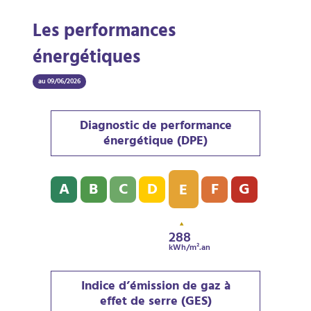
Les performances
énergétiques
au 09/06/2026
Diagnostic de performance
énergétique (DPE)
Diagnostic de performance énergétique (DPE) : E - 2
A
B
C
D
F
G
E
288
kWh/m².an
Indice d’émission de gaz à
effet de serre (GES)