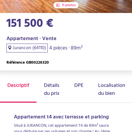
11 photos
151 500 €
Appartement · Vente
4 pièces · 89m²
Jurancon (64110)
Référence GB00226320
Descriptif
Détails
DPE
Localisation
du prix
du bien
Appartement t4 avec terrasse et parking
Situé à JURANCON, cet appartement T4 de 89m² saura
vous déduire par ses volumes et son charme ! Au 2ème