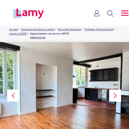
Accueil
•
Annonces de biens à vendre
•
Nouvelle-Aquitaine
•
Pyrénées-Atlantiques 64
•
Jurancon 64110
•
Appartement-Jurancon-64110-
GB00226320