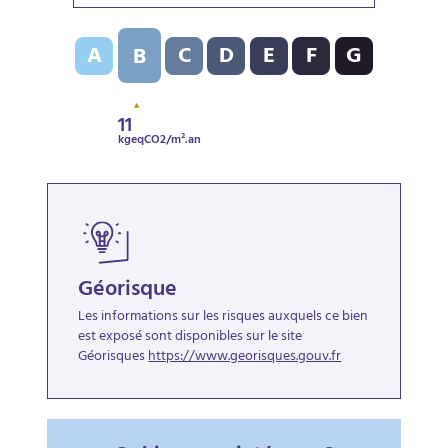
Indice d’émission de gaz à effet de serre (GES) : B - 1
A
C
D
E
F
G
B
11
kgeqCO2/m².an
Géorisque
Les informations sur les risques auxquels ce bien
est exposé sont disponibles sur le site
Géorisques
https://www.georisques.gouv.fr