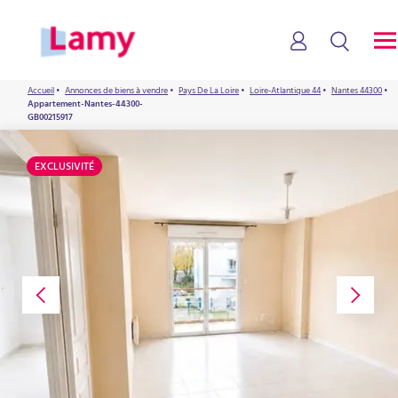
Accueil
•
Annonces de biens à vendre
•
Pays De La Loire
•
Loire-Atlantique 44
•
Nantes 44300
•
Appartement-Nantes-44300-
GB00215917
EXCLUSIVITÉ