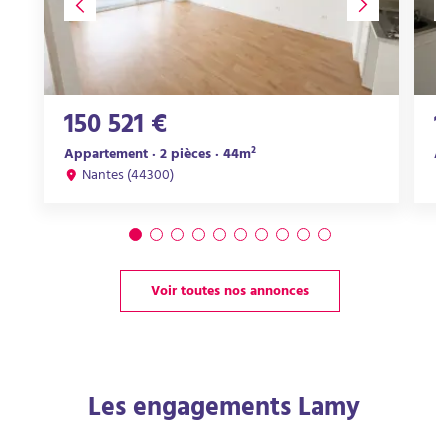
150 521 €
1
Appartement · 2 pièces · 44m²
Ap
Nantes (44300)
Voir toutes nos annonces
Les engagements Lamy