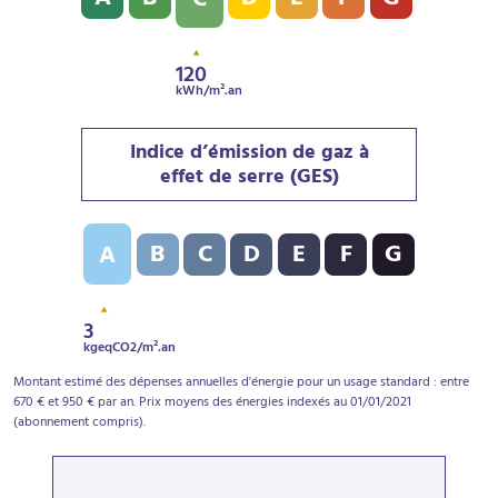
C
120
kWh/m².an
Indice d’émission de gaz à
effet de serre (GES)
Indice d’émission de gaz à effet de serre (GES) : A - 3
B
C
D
E
F
G
A
3
kgeqCO2/m².an
Montant estimé des dépenses annuelles d'énergie pour un usage standard : entre
670 € et 950 € par an. Prix moyens des énergies indexés au 01/01/2021
(abonnement compris).