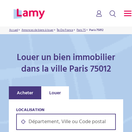
Accueil
•
Annonces de biens à louer
•
Île-De-France
•
Paris 75
•
Paris 75012
Louer un bien immobilier
dans la ville Paris 75012
Acheter
Louer
LOCALISATION