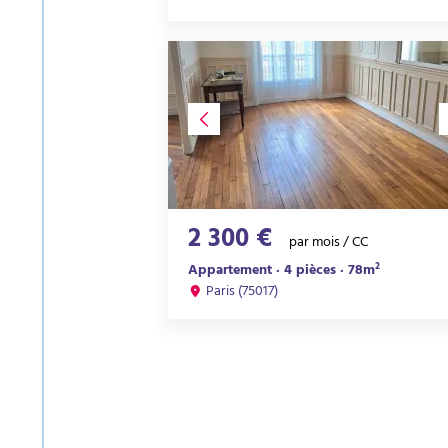
2 300 €
par mois / CC
Appartement · 4 pièces · 78m²
Paris (75017)