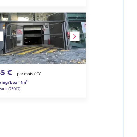
35 €
par mois / CC
king/box · 1m²
Paris (75017)