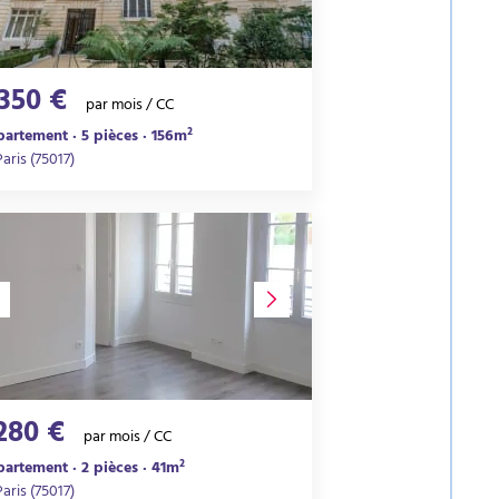
 350 €
par mois / CC
artement · 5 pièces · 156m²
Paris (75017)
 280 €
par mois / CC
artement · 2 pièces · 41m²
Paris (75017)