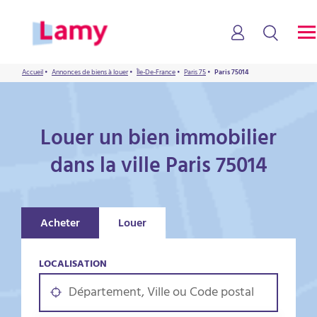
Accueil
•
Annonces de biens à louer
•
Île-De-France
•
Paris 75
•
Paris 75014
Louer un bien immobilier
dans la ville Paris 75014
Acheter
Louer
LOCALISATION