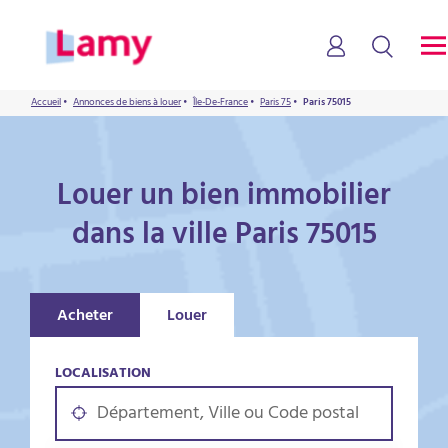
Accueil
•
Annonces de biens à louer
•
Île-De-France
•
Paris 75
•
Paris 75015
Louer un bien immobilier
dans la ville Paris 75015
Acheter
Louer
LOCALISATION