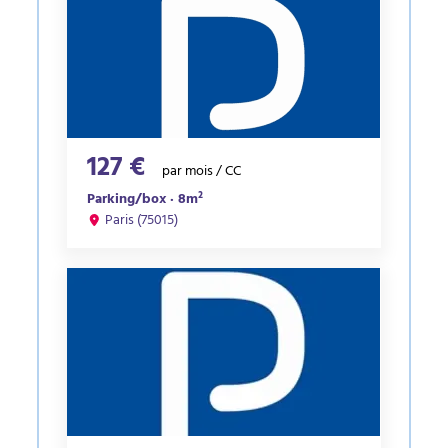
127 €
par mois / CC
Parking/box · 8m²
Paris (75015)