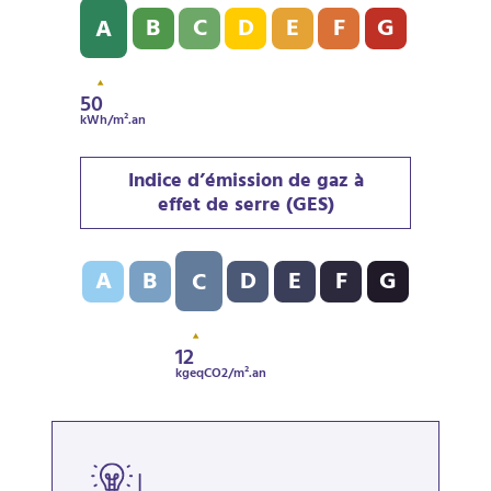
Diagnostic de performance énergétique (DPE) : A - 5
B
C
D
E
F
G
A
50
kWh/m².an
Indice d’émission de gaz à
effet de serre (GES)
Indice d’émission de gaz à effet de serre (GES) : C - 1
A
B
D
E
F
G
C
12
kgeqCO2/m².an