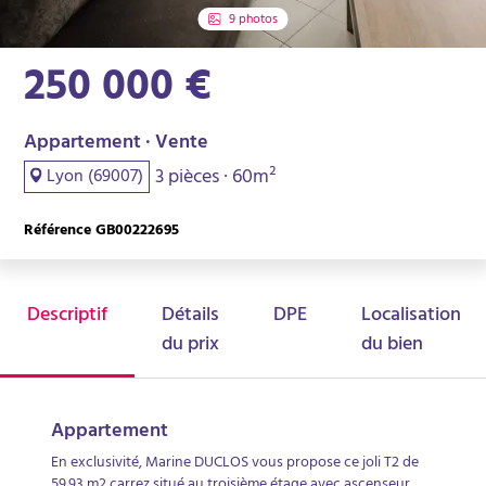
9 photos
250 000 €
Appartement · Vente
3 pièces · 60m²
Lyon (69007)
Référence GB00222695
Descriptif
Détails
DPE
Localisation
du prix
du bien
Appartement
En exclusivité, Marine DUCLOS vous propose ce joli T2 de
59.93 m2 carrez situé au troisième étage avec ascenseur