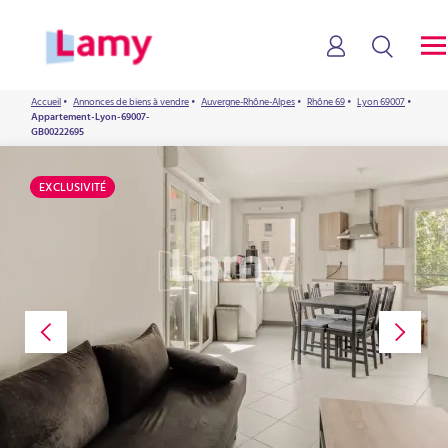
Accueil
•
Annonces de biens à vendre
•
Auvergne-Rhône-Alpes
•
Rhône 69
•
Lyon 69007
•
Appartement-Lyon-69007-
GB00222695
EXCLUSIVITÉ