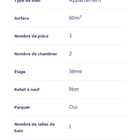
Appartement
Type de bien
60m²
Surface
3
Nombre de pièce
2
Nombre de chambres
3ème
Étage
Non
Refait à neuf
Oui
Parquet
Nombre de salles de
1
bain