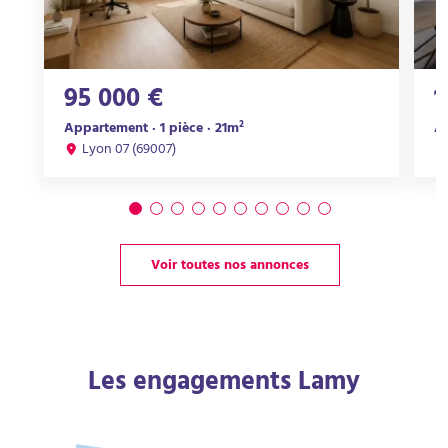
95 000 €
1
Appartement · 1 pièce · 21m²
Ap
Lyon 07 (69007)
Voir toutes nos annonces
Les engagements Lamy