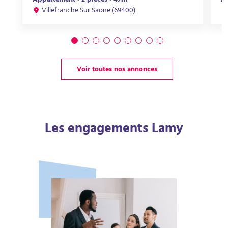
Appartement · 2 pièces · 47m²
Ap
Villefranche Sur Saone (69400)
Voir toutes nos annonces
Les engagements Lamy