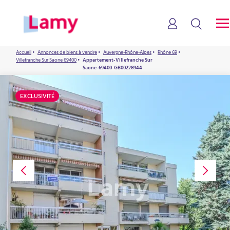
Accueil
•
Annonces de biens à vendre
•
Auvergne-Rhône-Alpes
•
Rhône 69
•
Villefranche Sur Saone 69400
•
Appartement-Villefranche Sur
Saone-69400-GB00228944
EXCLUSIVITÉ