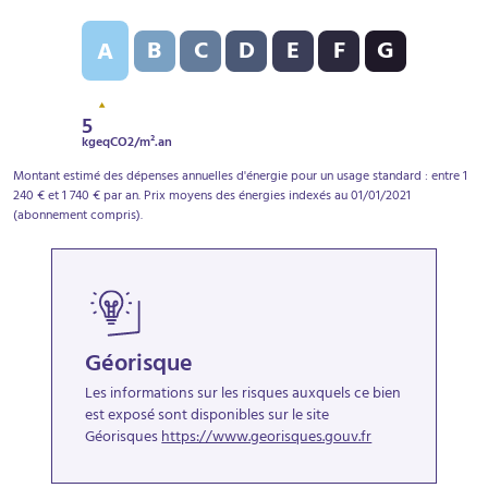
Indice d’émission de gaz à effet de serre (GES) : A - 5
B
C
D
E
F
G
A
5
kgeqCO2/m².an
Montant estimé des dépenses annuelles d'énergie pour un usage standard : entre 1
240 € et 1 740 € par an. Prix moyens des énergies indexés au 01/01/2021
(abonnement compris).
Géorisque
Les informations sur les risques auxquels ce bien
est exposé sont disponibles sur le site
Géorisques
https://www.georisques.gouv.fr