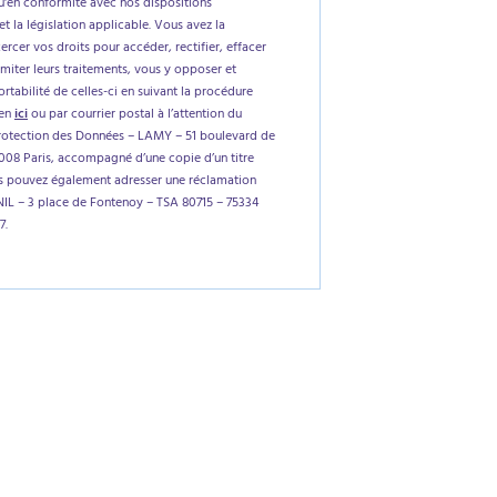
'en conformité avec nos dispositions
et la législation applicable. Vous avez la
xercer vos droits pour accéder, rectifier, effacer
imiter leurs traitements, vous y opposer et
tabilité de celles-ci en suivant la procédure
ien
ici
ou par courrier postal à l’attention du
rotection des Données – LAMY – 51 boulevard de
5008 Paris, accompagné d’une copie d’un titre
us pouvez également adresser une réclamation
NIL – 3 place de Fontenoy – TSA 80715 – 75334
7.