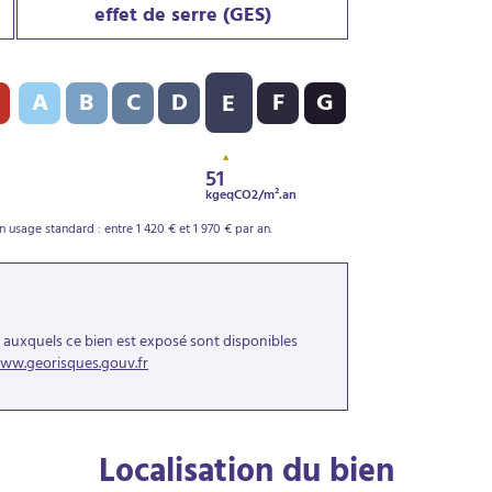
effet de serre (GES)
PE) : E - 236 kWh/m².an
Indice d’émission de gaz à effet de serre (GES) : E - 51 kgeqCO2
A
B
C
D
F
G
E
51
kgeqCO2/m².an
usage standard : entre 1 420 € et 1 970 € par an.
s auxquels ce bien est exposé sont disponibles
ww.georisques.gouv.fr
Localisation du bien