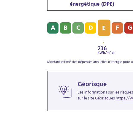
énergétique (DPE)
Diagnostic de performance énergétique (D
A
B
C
D
F
G
E
236
kWh/m².an
Montant estimé des dépenses annuelles d'énergie pour un 
Géorisque
Les informations sur les risque
sur le site Géorisques
https://w