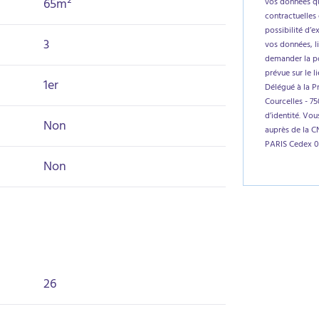
65m²
vos données qu
contractuelles 
possibilité d’e
3
vos données, l
demander la por
prévue sur le l
1er
Délégué à la P
Courcelles - 7
d’identité. Vo
Non
auprès de la C
PARIS Cedex 0
Non
26