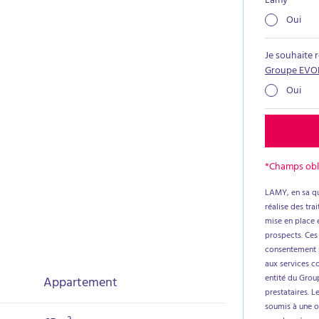
Lamy
*
îchissement selon vos goûts, cet appartement
Oui
 pour un investissement locatif.Copropriété de 52
les : 1 400 € comprenant l'eau froide
Je souhaite 
Groupe EVO
Oui
*Champs obl
LAMY, en sa qu
réalise des tr
mise en place e
prospects. Ces
consentement p
aux services c
entité du Group
Appartement
prestataires. L
soumis à une ob