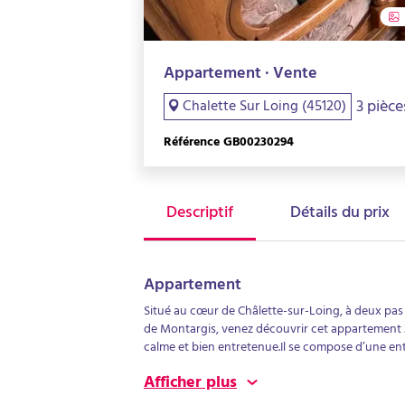
Appartement · Vente
3 pièce
Chalette Sur Loing (45120)
Référence GB00230294
Descriptif
Détails du prix
Appartement
Situé au cœur de Châlette-sur-Loing, à deux pas
de Montargis, venez découvrir cet appartement 3
calme et bien entretenue.Il se compose d’une ent
vue dégagée, d’une cuisine indépendante, de de
Afficher plus
séparés. Il dispose d'une cave et un garage de 
de ville, de fenêtres en double vitrage bois et de