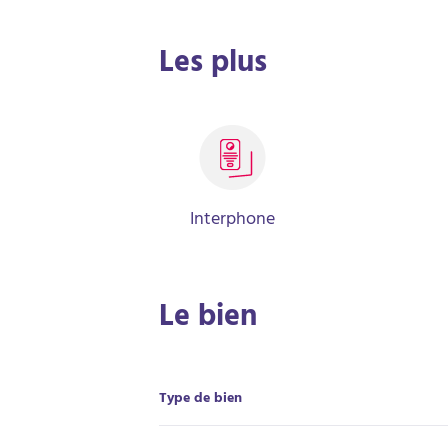
beau potentiel après quelques travaux de rafra
conviendra aussi bien pour un premier achat que
Les plus
lots – aucune procédure en cours.Charges annuel
Interphone
Le bien
Type de bien