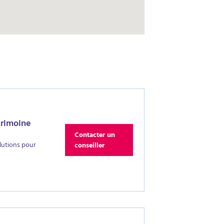
trimoine
Contacter un
lutions pour
conseiller