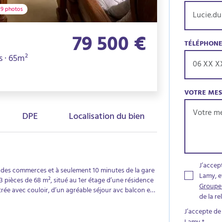
9 photos
79 500 €
TÉLÉPHON
s · 65m²
VOTRE ME
DPE
Localisation du bien
J’accep
 des commerces et à seulement 10 minutes de la gare
Lamy, e
 pièces de 68 m², situé au 1er étage d’une résidence
Groupe
rée avec couloir, d’un agréable séjour avc balcon et
de la r
ux chambres, d’une salle de bains ainsi que de WC
13m²L’appartement est équipé d’un chauffage au gaz
J’accepte de
 volets roulants électriques.Très propre et offrant un