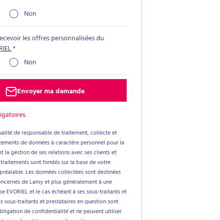
Non
recevoir les offres personnalisées du
RIEL
*
Non
Envoyer ma demande
igatoires
alité de responsable de traitement, collecte et
aitements de données à caractère personnel pour la
t la gestion de ses relations avec ses clients et
 traitements sont fondés sur la base de votre
réalable. Les données collectées sont destinées
oncernés de Lamy et plus généralement à une
e EVORIEL et le cas échéant à ses sous-traitants et
es sous-traitants et prestataires en question sont
ligation de confidentialité et ne peuvent utiliser