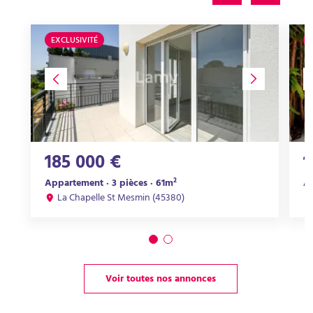
EXCLUSIVITÉ
185 000 €
1
Appartement · 3 pièces · 61m²
Ap
La Chapelle St Mesmin (45380)
Voir toutes nos annonces