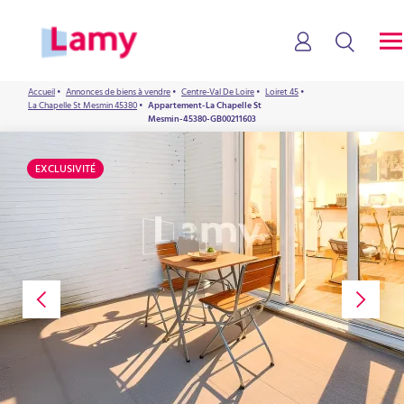
Accueil
•
Annonces de biens à vendre
•
Centre-Val De Loire
•
Loiret 45
•
La Chapelle St Mesmin 45380
•
Appartement-La Chapelle St
Mesmin-45380-GB00211603
EXCLUSIVITÉ