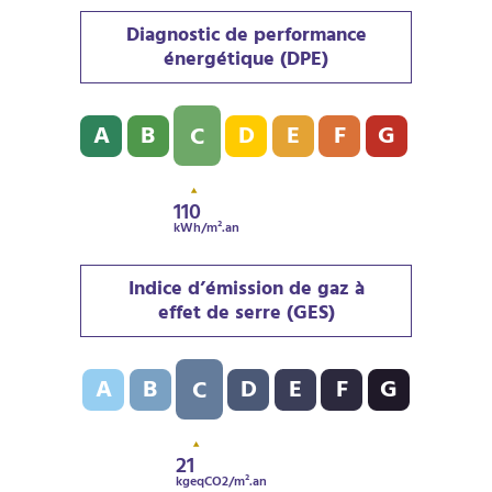
Diagnostic de performance
énergétique (DPE)
Diagnostic de performance énergétique (DPE) : C - 11
A
B
D
E
F
G
C
110
kWh/m².an
Indice d’émission de gaz à
effet de serre (GES)
Indice d’émission de gaz à effet de serre (GES) : C - 2
A
B
D
E
F
G
C
21
kgeqCO2/m².an