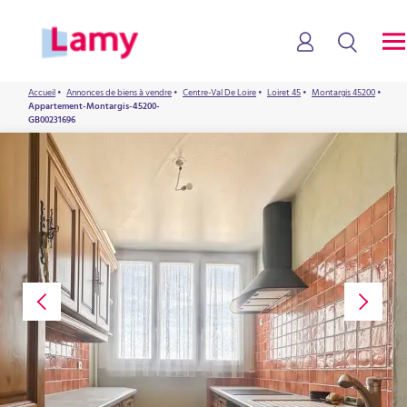
Accueil
•
Annonces de biens à vendre
•
Centre-Val De Loire
•
Loiret 45
•
Montargis 45200
•
Appartement-Montargis-45200-
GB00231696