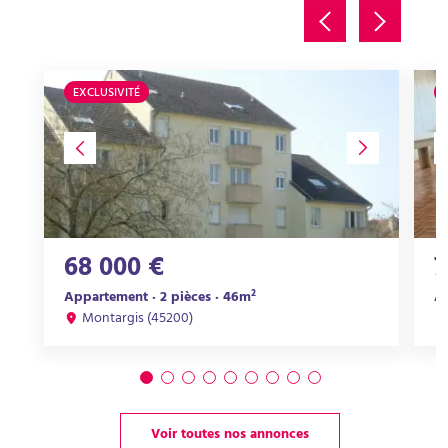
EXCLUSIVITÉ
68 000 €
7
Appartement · 2 pièces · 46m²
Ap
Montargis (45200)
Voir toutes nos annonces