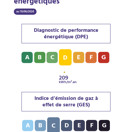
énergétiques
au 19/06/2024
Diagnostic de performance
énergétique (DPE)
Diagnostic de performance énergétique (DPE) : D - 2
A
B
C
E
F
G
D
209
kWh/m².an
Indice d’émission de gaz à
effet de serre (GES)
Indice d’émission de gaz à effet de serre (GES) : C - 
A
B
D
E
F
G
C