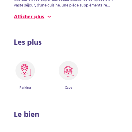
vaste séjour, d'une cuisine, une pièce supplémentaire
pouvant faire office de chambre en RDC, salle de bains, WC.
Afficher plus
A l'étage, un palier desservant 4 chambres, une salle d'eau,
un WC et un grenier aménageable.COUR avec grange,
garage, atelier, chaufferie et laverie.
Les plus
Parking
Cave
Le bien