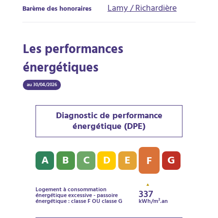
Lamy / Richardière
Barème des honoraires
Les performances
énergétiques
au 30/04/2026
Diagnostic de performance
énergétique (DPE)
Diagnostic de performance énergétique (DPE) : F - 33
A
B
C
D
E
G
F
Logement à consommation
337
énergétique excessive - passoire
énergétique : classe F OU classe G
kWh/m².an