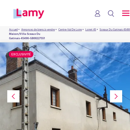
Accueil
•
Annonces de biens à vendre
•
Centre-Val De Loire
•
Loiret 45
•
Sceaux Du Gatinais 4549
Maison/Villa-Sceaux Du
Gatinais-45490-GB00227551
EXCLUSIVITÉ