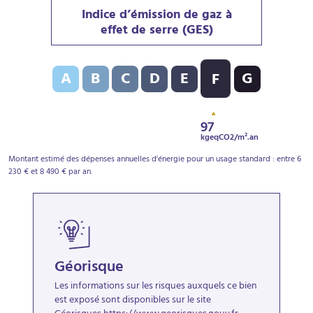
Indice d’émission de gaz à
effet de serre (GES)
Indice d’émission de gaz à effet de serre (GES) : F - 9
A
B
C
D
E
G
F
97
kgeqCO2/m².an
Montant estimé des dépenses annuelles d'énergie pour un usage standard : entre 6
230 € et 8 490 € par an.
Géorisque
Les informations sur les risques auxquels ce bien
est exposé sont disponibles sur le site