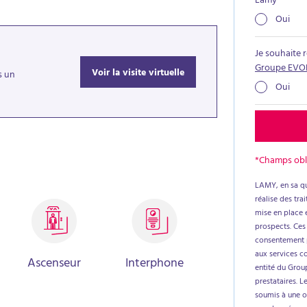
Lamy
*
Oui
Je souhaite 
Groupe EVO
Voir la visite virtuelle
s un
Oui
*Champs obl
LAMY, en sa qu
réalise des tr
mise en place e
prospects. Ces
consentement p
aux services c
Ascenseur
Interphone
entité du Group
prestataires. L
soumis à une ob