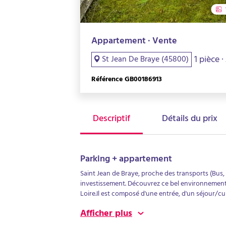
Appartement · Vente
1 pièce 
St Jean De Braye (45800)
Référence GB00186913
Descriptif
Détails du prix
Parking + appartement
Saint Jean de Braye, proche des transports (Bus
investissement. Découvrez ce bel environnement q
Loire.Il est composé d'une entrée, d'un séjour/cu
Vous profiterez de sa terrasse orientée Ouest et 
Afficher plus
sol rattachée à l'appartement. UNE VISITE S'IMPOS