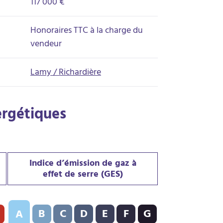
117 000 €
Honoraires TTC à la charge du
vendeur
Lamy / Richardière
ergétiques
Indice d’émission de gaz à
effet de serre (GES)
PE) : C - 160 kWh/m².an
Indice d’émission de gaz à effet de serre (GES) : A - 4 kgeqCO2
B
C
D
E
F
G
A