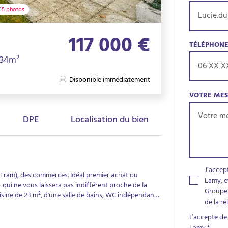
15 photos
117 000 €
TÉLÉPHON
· 34m²
Disponible immédiatement
VOTRE ME
DPE
Localisation du bien
J’accep
, Tram), des commerces. Idéal premier achat ou
Lamy, e
ui ne vous laissera pas indifférent proche de la
Groupe
isine de 23 m², d'une salle de bains, WC indépendant.
de la r
de son jardin. Une place de parking privative en sous-
E ! L'appartement sera libre le 1er JUIN 2026
J’accepte de