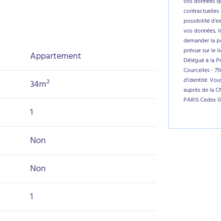
vos données qu
contractuelles 
possibilité d’e
vos données, l
demander la por
prévue sur le l
Appartement
Délégué à la P
Courcelles - 7
d’identité. Vo
34m²
auprès de la C
PARIS Cedex 0
1
Non
Non
1