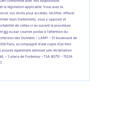
'en conformité avec nos dispositions
et la législation applicable. Vous avez la
xercer vos droits pour accéder, rectifier, effacer
imiter leurs traitements, vous y opposer et
tabilité de celles-ci en suivant la procédure
ien
ici
ou par courrier postal à l’attention du
rotection des Données – LAMY – 51 boulevard de
5008 Paris, accompagné d’une copie d’un titre
us pouvez également adresser une réclamation
NIL – 3 place de Fontenoy – TSA 80715 – 75334
7.