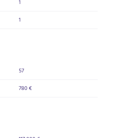
1
1
57
780 €