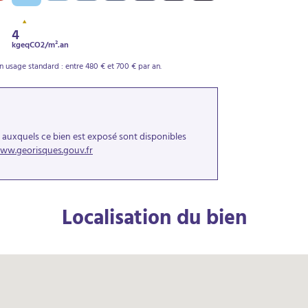
4
kgeqCO2/m².an
 usage standard : entre 480 € et 700 € par an.
s auxquels ce bien est exposé sont disponibles
ww.georisques.gouv.fr
Localisation du bien