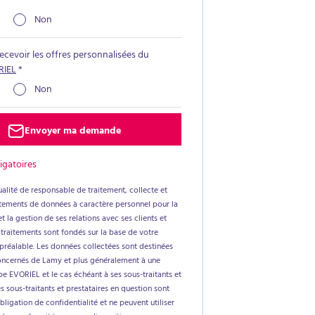
Non
recevoir les offres personnalisées du
RIEL
*
Non
Envoyer ma demande
igatoires
alité de responsable de traitement, collecte et
aitements de données à caractère personnel pour la
t la gestion de ses relations avec ses clients et
 traitements sont fondés sur la base de votre
réalable. Les données collectées sont destinées
oncernés de Lamy et plus généralement à une
e EVORIEL et le cas échéant à ses sous-traitants et
es sous-traitants et prestataires en question sont
ligation de confidentialité et ne peuvent utiliser