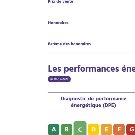
Prix de vente
Honoraires
Barème des honoraires
Les performances én
au 03/12/2025
Diagnostic de performance
énergétique (DPE)
Diagnostic de performance énergétique (D
A
B
D
E
F
G
C