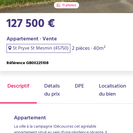
11 photos
127 500 €
Appartement · Vente
2 pièces · 40m²
St Pryve St Mesmin (45750)
Référence GB00225108
Descriptif
Détails
DPE
Localisation
du prix
du bien
Appartement
La ville à la campagne !Découvrez cet agréable
appartement situé au sein d'une résidence récente, à