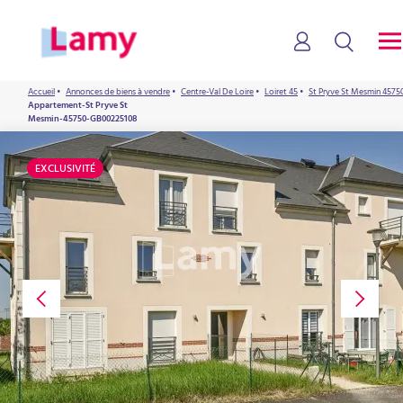
Accueil
•
Annonces de biens à vendre
•
Centre-Val De Loire
•
Loiret 45
•
St Pryve St Mesmin 4575
Appartement-St Pryve St
Mesmin-45750-GB00225108
EXCLUSIVITÉ