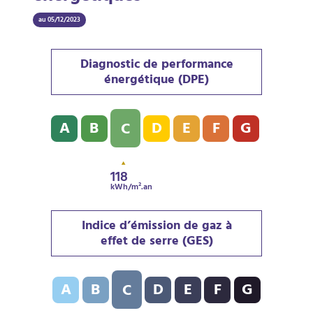
au 05/12/2023
Diagnostic de performance
énergétique (DPE)
Diagnostic de performance énergétique (DPE) : C - 11
A
B
D
E
F
G
C
118
kWh/m².an
Indice d’émission de gaz à
effet de serre (GES)
Indice d’émission de gaz à effet de serre (GES) : C - 2
A
B
D
E
F
G
C