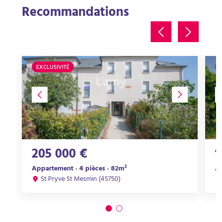
Recommandations
EXCLUSIVITÉ
205 000 €
1
Appartement · 4 pièces · 82m²
Ap
St Pryve St Mesmin (45750)