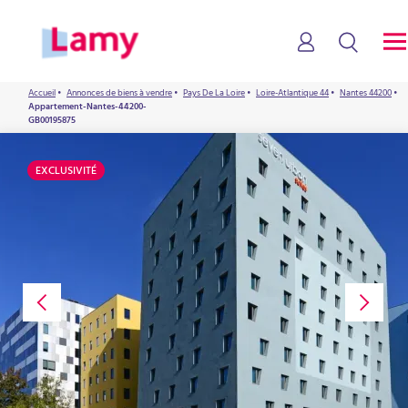
Accueil
•
Annonces de biens à vendre
•
Pays De La Loire
•
Loire-Atlantique 44
•
Nantes 44200
•
Appartement-Nantes-44200-
GB00195875
EXCLUSIVITÉ