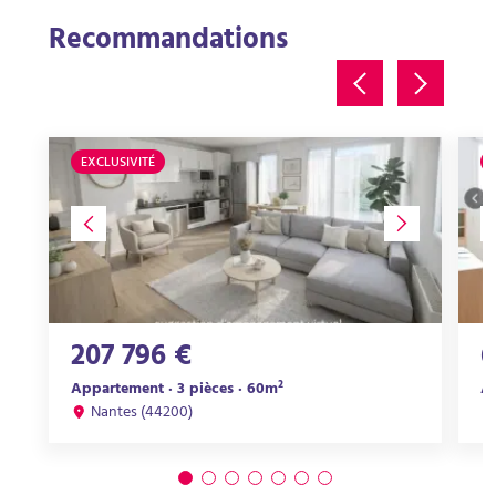
Recommandations
EXCLUSIVITÉ
207 796 €
6
Appartement · 3 pièces · 60m²
Ap
Nantes (44200)