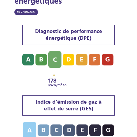
énergétiques
au 27/03/2023
Diagnostic de performance
énergétique (DPE)
Diagnostic de performance énergétique (DPE) : C - 17
A
B
D
E
F
G
C
178
kWh/m².an
Indice d’émission de gaz à
effet de serre (GES)
Indice d’émission de gaz à effet de serre (GES) : A - 5
B
C
D
E
F
G
A