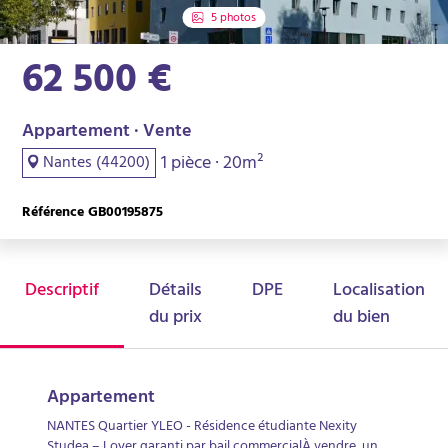
5 photos
62 500 €
Appartement · Vente
1 pièce · 20m²
Nantes (44200)
Référence GB00195875
Descriptif
Détails
DPE
Localisation
du prix
du bien
Appartement
NANTES Quartier YLEO - Résidence étudiante Nexity
Studea – Loyer garanti par bail commercialÀ vendre, un