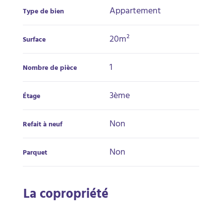
réduire fortement l’imposition sur les loyers grâce aux
Appartement
Type de bien
amortissements et à la déduction des charges (sous
réserve de votre situation fiscale).- Secteur étudiant à forte
demande, contribuant à la pérennité de l’exploitation et de
20m²
Surface
la valeur patrimoniale du bien.
1
Nombre de pièce
3ème
Étage
Non
Refait à neuf
Non
Parquet
La copropriété