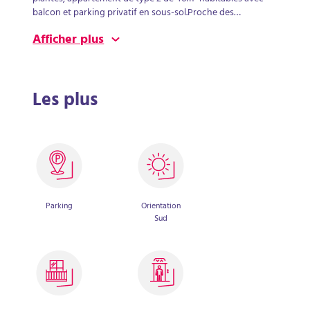
balcon et parking privatif en sous-sol.Proche des
commerces de la place Ney, tramway, université St serge,
Afficher plus
centre-ville, CHU.Faire vite!
Les plus
Parking
Orientation
Sud