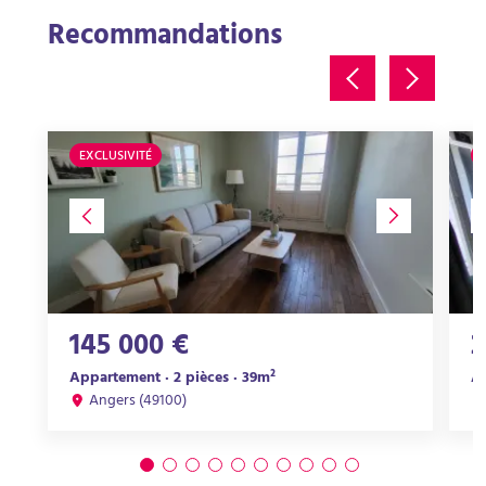
Recommandations
EXCLUSIVITÉ
145 000 €
2
Appartement · 2 pièces · 39m²
Ap
Angers (49100)