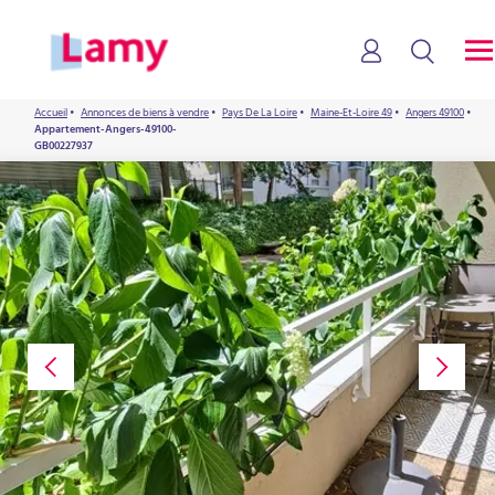
Accueil
•
Annonces de biens à vendre
•
Pays De La Loire
•
Maine-Et-Loire 49
•
Angers 49100
•
Appartement-Angers-49100-
GB00227937