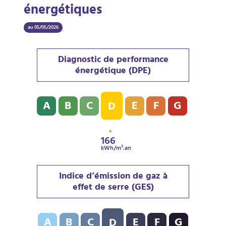
énergétiques
au 05/05/2026
Diagnostic de performance
énergétique (DPE)
Diagnostic de performance énergétique (DPE) : D - 16
A
B
C
E
F
G
D
166
kWh/m².an
Indice d’émission de gaz à
effet de serre (GES)
Indice d’émission de gaz à effet de serre (GES) : D - 3
A
B
C
E
F
G
D