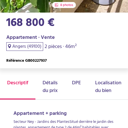
8 photos
168 800 €
Appartement · Vente
2 pièces · 46m²
Angers (49100)
Référence GB00227937
Descriptif
Détails
DPE
Localisation
du prix
du bien
Appartement + parking
Secteur Ney - Jardins des PlantesSitué derrière le jardin des
plantes, appartement de type 2 de 46m² habitables avec