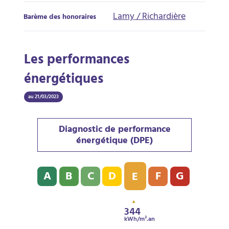
Lamy / Richardière
Barème des honoraires
Les performances
énergétiques
au 21/03/2023
Diagnostic de performance
énergétique (DPE)
Diagnostic de performance énergétique (DPE) : E - 3
A
B
C
D
F
G
E
344
kWh/m².an