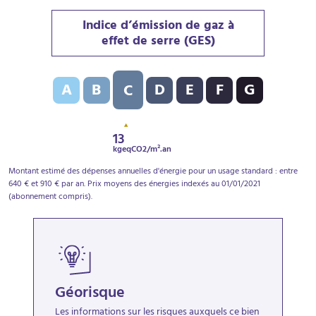
Indice d’émission de gaz à
effet de serre (GES)
Indice d’émission de gaz à effet de serre (GES) : C - 1
A
B
D
E
F
G
C
13
kgeqCO2/m².an
Montant estimé des dépenses annuelles d'énergie pour un usage standard : entre
640 € et 910 € par an. Prix moyens des énergies indexés au 01/01/2021
(abonnement compris).
Géorisque
Les informations sur les risques auxquels ce bien