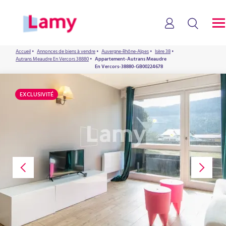
Accueil
•
Annonces de biens à vendre
•
Auvergne-Rhône-Alpes
•
Isère 38
•
Autrans Meaudre En Vercors 38880
•
Appartement-Autrans Meaudre
En Vercors-38880-GB00224678
EXCLUSIVITÉ