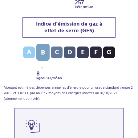
257
kWh/m².an
Indice d’émission de gaz à
effet de serre (GES)
Indice d’émission de gaz à effet de serre (GES) : B - 8
A
C
D
E
F
G
B
8
kgeqCO2/m².an
Montant estimé des dépenses annuelles d'énergie pour un usage standard : entre 2
780 € et 3 820 € par an. Prix moyens des énergies indexés au 01/01/2021
(abonnement compris).