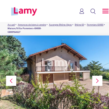
Accueil
•
Annonces de biens à vendre
•
Auvergne-Rhône-Alpes
•
Rhône 69
•
Pommiers 69480
•
Maison/Villa-Pommiers-69480-
GB00164627