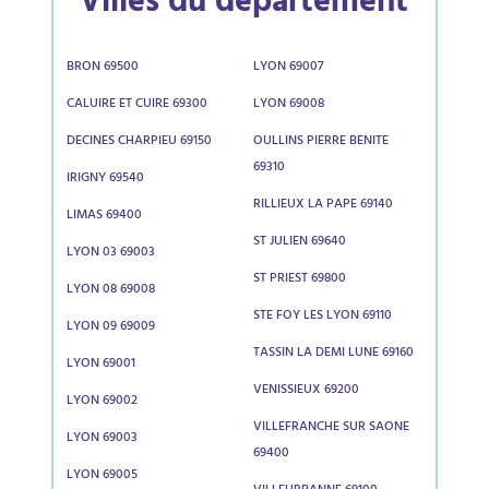
Villes du département
BRON 69500
LYON 69007
CALUIRE ET CUIRE 69300
LYON 69008
DECINES CHARPIEU 69150
OULLINS PIERRE BENITE
69310
IRIGNY 69540
RILLIEUX LA PAPE 69140
LIMAS 69400
ST JULIEN 69640
LYON 03 69003
ST PRIEST 69800
LYON 08 69008
STE FOY LES LYON 69110
LYON 09 69009
TASSIN LA DEMI LUNE 69160
LYON 69001
VENISSIEUX 69200
LYON 69002
VILLEFRANCHE SUR SAONE
LYON 69003
69400
LYON 69005