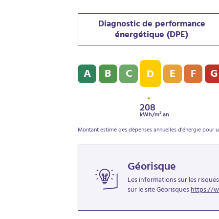
Diagnostic de performance
énergétique (DPE)
Diagnostic de performance énergétique (
A
B
C
E
F
G
D
208
kWh/m².an
Montant estimé des dépenses annuelles d'énergie pour un
Géorisque
Les informations sur les risque
sur le site Géorisques
https://w