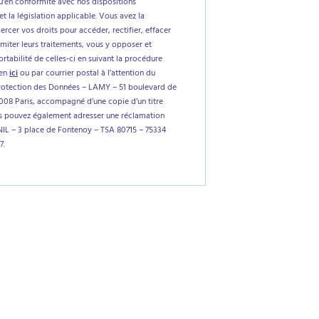
'en conformité avec nos dispositions
et la législation applicable. Vous avez la
xercer vos droits pour accéder, rectifier, effacer
imiter leurs traitements, vous y opposer et
tabilité de celles-ci en suivant la procédure
ien
ici
ou par courrier postal à l’attention du
rotection des Données – LAMY – 51 boulevard de
5008 Paris, accompagné d’une copie d’un titre
us pouvez également adresser une réclamation
NIL – 3 place de Fontenoy – TSA 80715 – 75334
7.