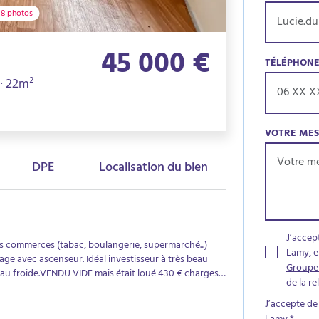
8 photos
45 000 €
TÉLÉPHON
 · 22m²
VOTRE ME
DPE
Localisation du bien
J’accep
des commerces (tabac, boulangerie, supermarché...)
Lamy, e
age avec ascenseur. Idéal investisseur à très beau
Groupe
au froide.VENDU VIDE mais était loué 430 € charges
de la r
J’accepte de