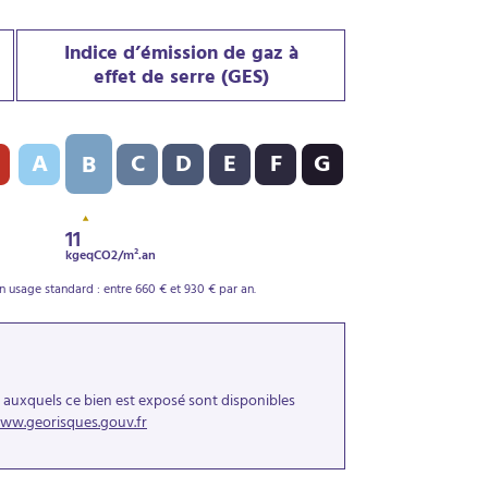
Indice d’émission de gaz à
effet de serre (GES)
DPE) : D - 208 kWh/m².an
Indice d’émission de gaz à effet de serre (GES) : B - 11 kgeqCO2
A
C
D
E
F
G
B
11
kgeqCO2/m².an
 usage standard : entre 660 € et 930 € par an.
s auxquels ce bien est exposé sont disponibles
ww.georisques.gouv.fr