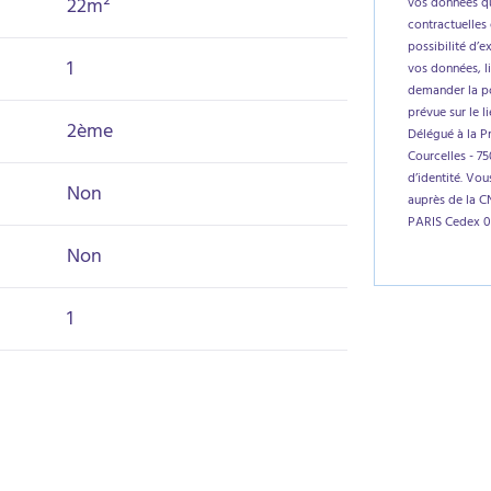
22m²
vos données qu
contractuelles 
possibilité d’e
1
vos données, l
demander la por
prévue sur le l
2ème
Délégué à la P
Courcelles - 7
d’identité. Vo
Non
auprès de la C
PARIS Cedex 0
Non
1