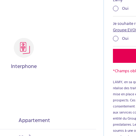
Lamy
*
Oui
Je souhaite 
Groupe EVO
Oui
Interphone
*Champs obl
LAMY, en sa qu
réalise des tr
mise en place e
prospects. Ces
consentement p
aux services c
entité du Group
Appartement
prestataires. L
soumis à une ob