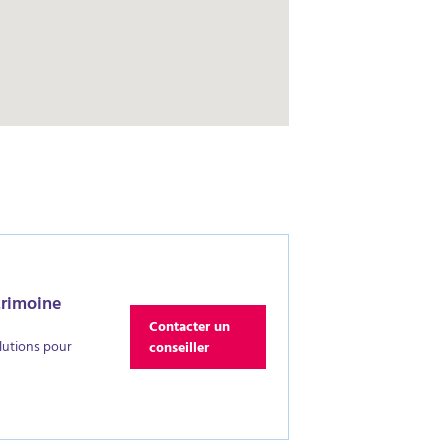
trimoine
Contacter un
lutions pour
conseiller