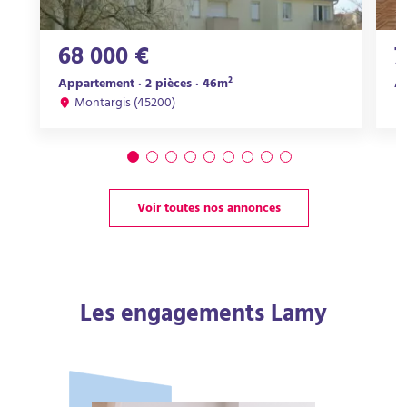
68 000 €
7
Appartement · 2 pièces · 46m²
Ap
Montargis (45200)
Voir toutes nos annonces
Les engagements Lamy