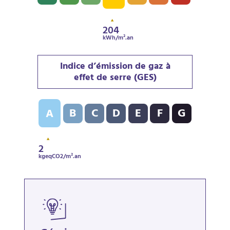
204
kWh/m².an
Indice d’émission de gaz à
effet de serre (GES)
Indice d’émission de gaz à effet de serre (GES) : A - 2
B
C
D
E
F
G
A
2
kgeqCO2/m².an