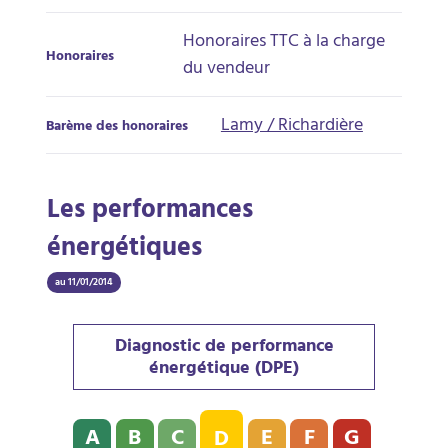
Honoraires TTC à la charge
Honoraires
du vendeur
Lamy / Richardière
Barème des honoraires
Les performances
énergétiques
au 11/01/2014
Diagnostic de performance
énergétique (DPE)
Diagnostic de performance énergétique (DPE) : D - 2
A
B
C
E
F
G
D