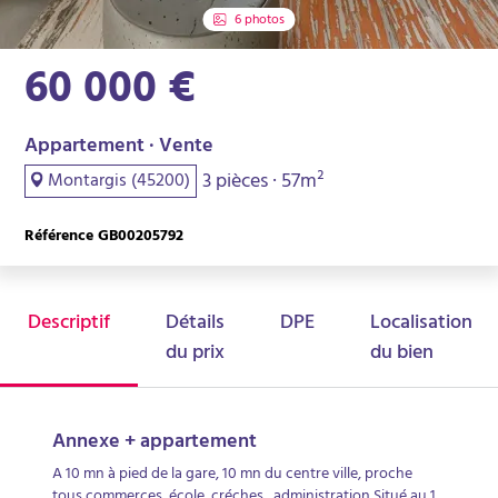
6 photos
60 000 €
Appartement · Vente
3 pièces · 57m²
Montargis (45200)
Référence GB00205792
Descriptif
Détails
DPE
Localisation
du prix
du bien
Annexe + appartement
A 10 mn à pied de la gare, 10 mn du centre ville, proche
tous commerces, école, créches , administration Situé au 1