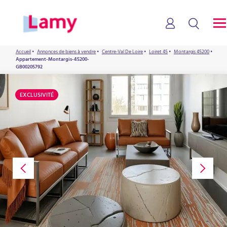
Accueil
•
Annonces de biens à vendre
•
Centre-Val De Loire
•
Loiret 45
•
Montargis 45200
•
Appartement-Montargis-45200-
GB00205792
EXCLUSIVITÉ