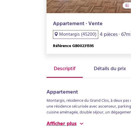
Appartement · Vente
4 pièces · 67m
Montargis (45200)
Référence GB00231595
Descriptif
Détails du prix
Appartement
Montargis, résidence du Grand Clos, à deux pas
une résidence sécurisée avec ascenseur, parki
cuisine aménagée, double séjour, un dégagemen
balcon, salle d'eau et WC séparé.L'appartement e
Afficher plus
volets roulant électrique.Charges de copropriét
chauffage.