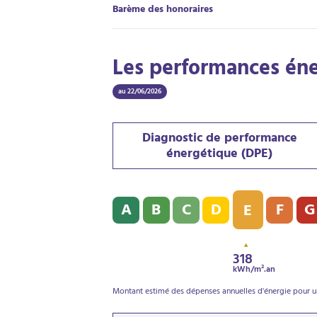
Barème des honoraires
Les performances én
au 22/06/2026
Diagnostic de performance
énergétique (DPE)
Diagnostic de performance énergétique (D
A
B
C
D
F
G
E
318
kWh/m².an
Montant estimé des dépenses annuelles d'énergie pour un 