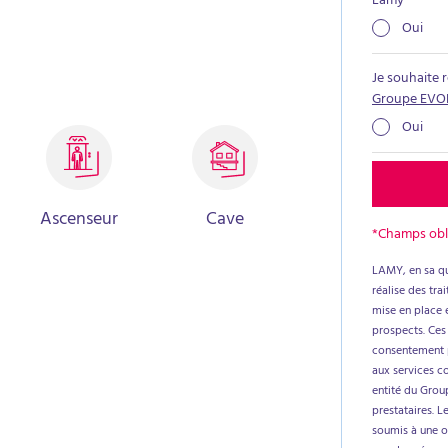
Lamy
*
Oui
Je souhaite 
Groupe EVO
Oui
Ascenseur
Cave
*Champs obl
LAMY, en sa qu
réalise des tr
mise en place e
prospects. Ces
consentement p
aux services c
entité du Group
prestataires. L
soumis à une ob