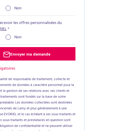
Non
recevoir les offres personnalisées du
RIEL
*
Non
Envoyer ma demande
igatoires
alité de responsable de traitement, collecte et
aitements de données à caractère personnel pour la
t la gestion de ses relations avec ses clients et
 traitements sont fondés sur la base de votre
réalable. Les données collectées sont destinées
oncernés de Lamy et plus généralement à une
e EVORIEL et le cas échéant à ses sous-traitants et
es sous-traitants et prestataires en question sont
ligation de confidentialité et ne peuvent utiliser