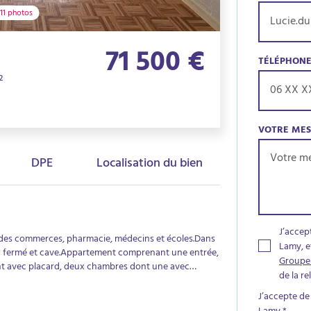
11 photos
71 500 €
TÉLÉPHON
²
VOTRE ME
DPE
Localisation du bien
J’accep
 des commerces, pharmacie, médecins et écoles.Dans
Lamy, e
ng fermé et cave.Appartement comprenant une entrée,
Groupe
t avec placard, deux chambres dont une avec
de la r
st en bon état avec peinture fraiche, fenêtre PVC et
é comprenant eau chaude et froide ainsi que
J’accepte de