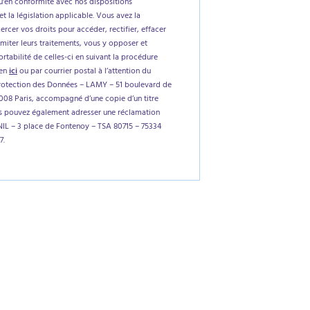
'en conformité avec nos dispositions
et la législation applicable. Vous avez la
xercer vos droits pour accéder, rectifier, effacer
imiter leurs traitements, vous y opposer et
tabilité de celles-ci en suivant la procédure
ien
ici
ou par courrier postal à l’attention du
rotection des Données – LAMY – 51 boulevard de
5008 Paris, accompagné d’une copie d’un titre
us pouvez également adresser une réclamation
NIL – 3 place de Fontenoy – TSA 80715 – 75334
7.