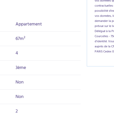
vos données qu
contractuelles 
possibilité d’e
vos données, l
demander la por
Appartement
prévue sur le l
Délégué à la P
Courcelles - 7
67m²
d’identité. Vo
auprès de la C
PARIS Cedex 0
4
3ème
Non
Non
2