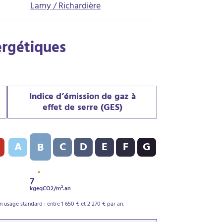
Lamy / Richardière
ergétiques
Indice d’émission de gaz à
effet de serre (GES)
PE) : E - 318 kWh/m².an
Indice d’émission de gaz à effet de serre (GES) : B - 7 kgeqCO2
A
C
D
E
F
G
B
7
kgeqCO2/m².an
usage standard : entre 1 650 € et 2 270 € par an.