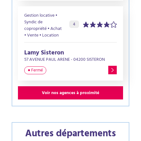
Gestion locative •
Syndic de
Évaluation de l’agence :
sur 5 étoiles
4
copropriété • Achat
• Vente • Location
Lamy Sisteron
57 AVENUE PAUL ARENE - 04200 SISTERON
● Fermé
Voir nos agences à proximité
Autres départements