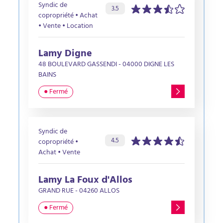
Syndic de
Évaluation de l’agence :
sur 5 étoiles
3.5
copropriété • Achat
• Vente • Location
Lamy Digne
48 BOULEVARD GASSENDI - 04000 DIGNE LES
BAINS
● Fermé
Syndic de
Évaluation de l’agence :
sur 5 étoiles
4.5
copropriété •
Achat • Vente
Lamy La Foux d'Allos
GRAND RUE - 04260 ALLOS
● Fermé