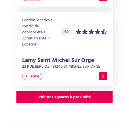
Gestion locative •
Syndic de
Évaluation de l’agence :
sur 5 étoiles
4.6
copropriété •
Achat • Vente •
Location
Lamy Saint Michel Sur Orge
22 RUE BERLIOZ - 91240 ST MICHEL SUR ORGE
● Fermé
Voir nos agences à proximité