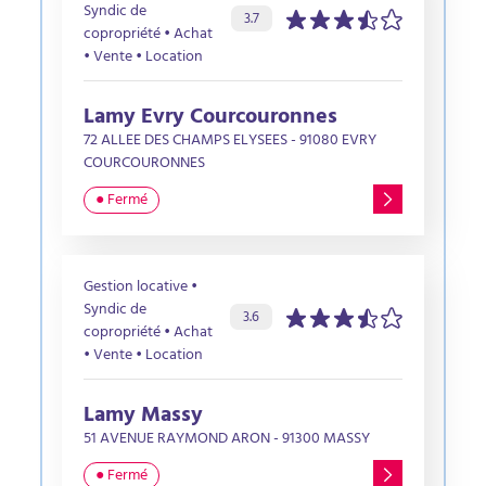
Syndic de
Évaluation de l’agence :
sur 5 étoiles
3.7
copropriété • Achat
• Vente • Location
Lamy Evry Courcouronnes
72 ALLEE DES CHAMPS ELYSEES - 91080 EVRY
COURCOURONNES
● Fermé
Gestion locative •
Syndic de
Évaluation de l’agence :
sur 5 étoiles
3.6
copropriété • Achat
• Vente • Location
Lamy Massy
51 AVENUE RAYMOND ARON - 91300 MASSY
● Fermé