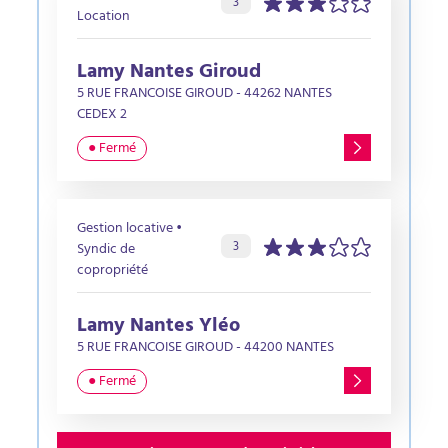
Évaluation de l’agence :
sur 5 étoiles
3
Location
Lamy Nantes Giroud
5 RUE FRANCOISE GIROUD - 44262 NANTES
CEDEX 2
● Fermé
Gestion locative •
Évaluation de l’agence :
sur 5 étoiles
3
Syndic de
copropriété
Lamy Nantes Yléo
5 RUE FRANCOISE GIROUD - 44200 NANTES
● Fermé