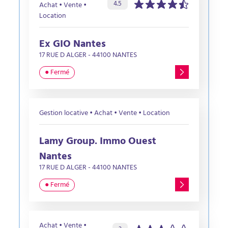
Évaluation de l’agence :
sur 5 étoiles
4.5
Achat • Vente •
Location
Ex GIO Nantes
17 RUE D ALGER - 44100 NANTES
● Fermé
Gestion locative • Achat • Vente • Location
Lamy Group. Immo Ouest
Nantes
17 RUE D ALGER - 44100 NANTES
● Fermé
Achat • Vente •